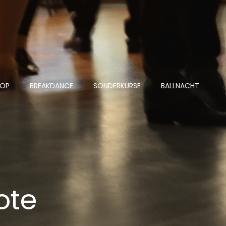
HOP
BREAKDANCE
SONDERKURSE
BALLNACHT
ote