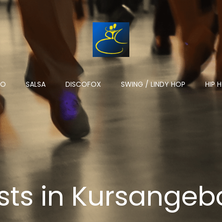
NO
SALSA
DISCOFOX
SWING / LINDY HOP
HIP 
sts in Kursangeb