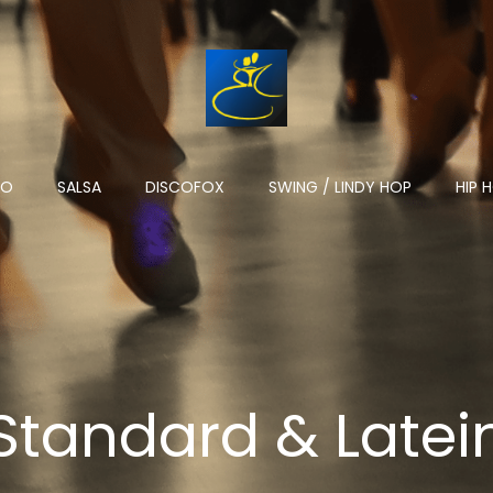
NO
SALSA
DISCOFOX
SWING / LINDY HOP
HIP 
Standard & Latei