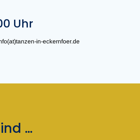
m
00 Uhr
info(at)tanzen-in-eckernfoer.de
ind …