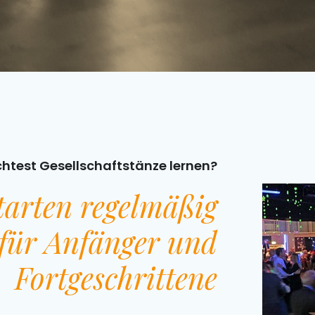
htest Gesellschaftstänze lernen?
tarten regelmäßig
für Anfänger und
Fortgeschrittene